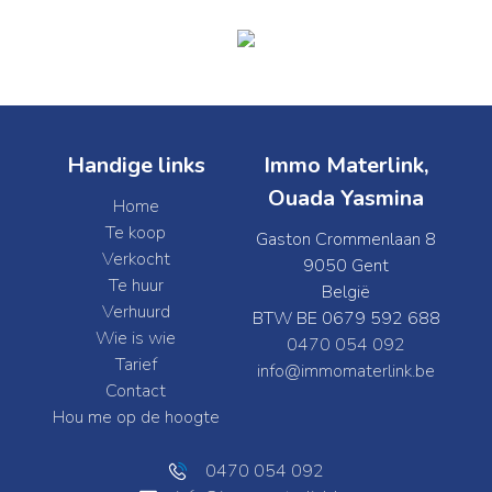
Handige links
Immo Materlink,
Ouada Yasmina
Home
Te koop
Gaston Crommenlaan 8
Verkocht
9050 Gent
Te huur
België
Verhuurd
BTW BE 0679 592 688
Wie is wie
0470 054 092
Tarief
info@immomaterlink.be
Contact
Hou me op de hoogte
0470 054 092