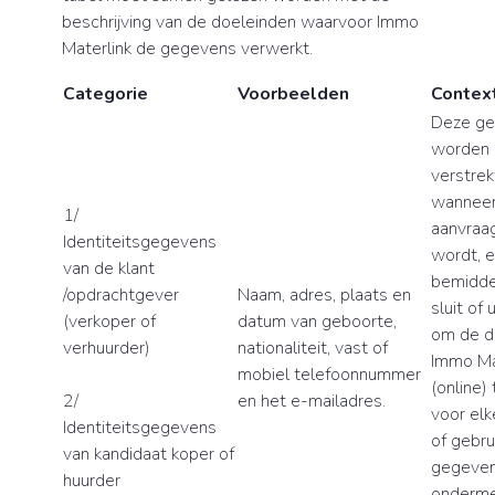
beschrijving van de doeleinden waarvoor Immo
Materlink de gegevens verwerkt.
Categorie
Voorbeelden
Contex
Deze g
worden 
verstrek
wanneer 
1/
aanvraag
Identiteitsgegevens
wordt, 
van de klant
bemidde
/opdrachtgever
Naam, adres, plaats en
sluit of 
(verkoper of
datum van geboorte,
om de d
verhuurder)
nationaliteit, vast of
Immo Ma
mobiel telefoonnummer
(online)
2/
en het e-mailadres.
voor elke
Identiteitsgegevens
of gebru
van kandidaat koper of
gegeven
huurder
onderme