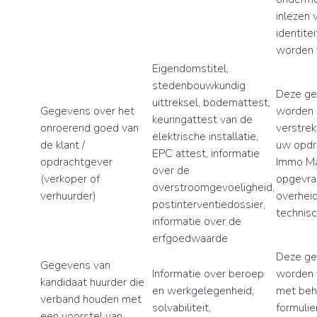
inlezen 
identite
worden 
Eigendomstitel,
stedenbouwkundig
Deze g
uittreksel, bodemattest,
Gegevens over het
worden 
keuringattest van de
onroerend goed van
verstrek
elektrische installatie,
de klant /
uw opdr
EPC attest, informatie
opdrachtgever
Immo Ma
over de
(verkoper of
opgevra
overstroomgevoeligheid,
verhuurder)
overheid
postinterventiedossier,
technisc
informatie over de
erfgoedwaarde
Deze g
Gegevens van
Informatie over beroep
worden 
kandidaat huurder die
en werkgelegenheid,
met beh
verband houden met
solvabiliteit,
formulie
een voorstel van