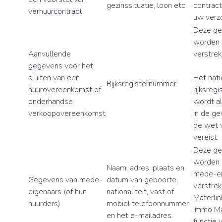
gezinssituatie, loon etc.
contract
verhuurcontract
uw verzo
Deze g
worden 
Aanvullende
verstrek
gegevens voor het
sluiten van een
Het nati
Rijksregisternummer
huurovereenkomst of
rijksreg
onderhandse
wordt al
verkoopovereenkomst
in de ge
de wet v
vereist.
Deze g
worden 
Naam, adres, plaats en
mede-ei
Gegevens van mede-
datum van geboorte,
verstre
eigenaars (of hun
nationaliteit, vast of
Materli
huurders)
mobiel telefoonnummer
Immo Ma
en het e-mailadres.
functie 