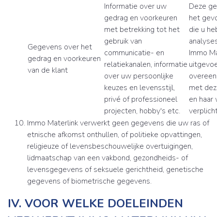
Informatie over uw
Deze ge
gedrag en voorkeuren
het gev
met betrekking tot het
die u he
gebruik van
analyses
Gegevens over het
communicatie- en
Immo Mat
gedrag en voorkeuren
relatiekanalen, informatie
uitgevoe
van de klant
over uw persoonlijke
overee
keuzes en levensstijl,
met deze
privé of professioneel
en haar 
projecten, hobby's etc.
verplich
Immo Materlink verwerkt geen gegevens die uw ras of
etnische afkomst onthullen, of politieke opvattingen,
religieuze of levensbeschouwelijke overtuigingen,
lidmaatschap van een vakbond, gezondheids- of
levensgegevens of seksuele gerichtheid, genetische
gegevens of biometrische gegevens.
IV. VOOR WELKE DOELEINDEN