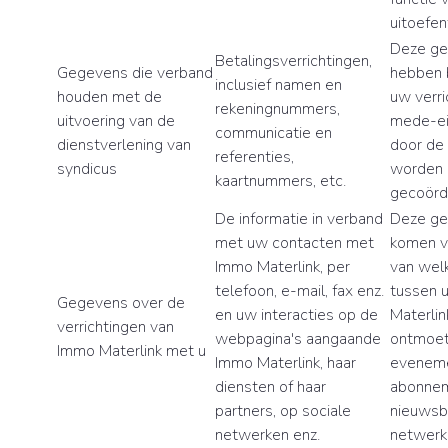
uitoefen
Deze g
Betalingsverrichtingen,
Gegevens die verband
hebben 
inclusief namen en
houden met de
uw verri
rekeningnummers,
uitvoering van de
mede-ei
communicatie en
dienstverlening van
door de
referenties,
syndicus
worden
kaartnummers, etc.
gecoörd
De informatie in verband
Deze g
met uw contacten met
komen v
Immo Materlink, per
van wel
telefoon, e-mail, fax enz.
tussen 
Gegevens over de
en uw interacties op de
Materlink
verrichtingen van
webpagina's aangaande
ontmoet
Immo Materlink met u
Immo Materlink, haar
eveneme
diensten of haar
abonnem
partners, op sociale
nieuwsbr
netwerken enz.
netwerk